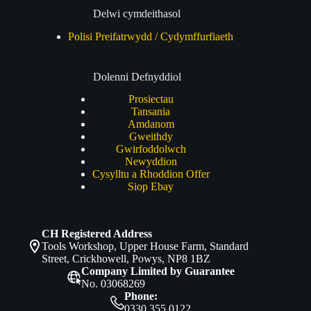
Delwi cymdeithasol
Polisi Preifatrwydd / Cydymffurfiaeth
Dolenni Defnyddiol
Prosiectau
Tansania
Amdanom
Gweithdy
Gwirfoddolwch
Newyddion
Cysylltu a Rhoddion Offer
Siop Ebay
CH Registered Address
Tools Workshop, Upper House Farm, Standard
Street, Crickhowell, Powys, NP8 1BZ
Company Limited by Guarantee
No. 03068269
Phone:
0330 355 0122