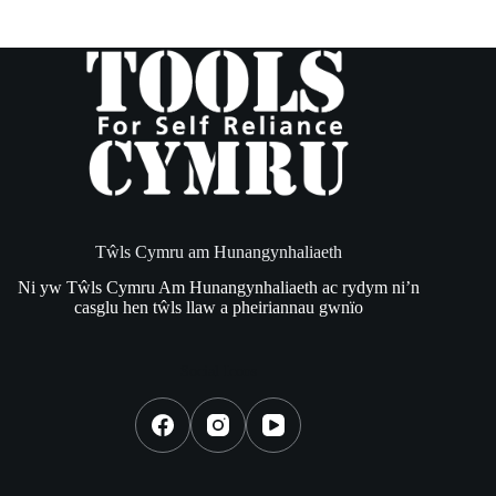
No
results
Tŵls Cymru am Hunangynhaliaeth
Ni yw Tŵls Cymru Am Hunangynhaliaeth ac rydym ni’n
casglu hen tŵls llaw a pheiriannau gwnïo
Social Icons