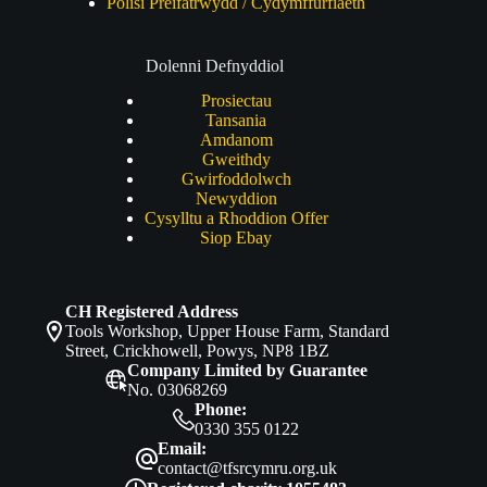
Polisi Preifatrwydd / Cydymffurfiaeth
Dolenni Defnyddiol
Prosiectau
Tansania
Amdanom
Gweithdy
Gwirfoddolwch
Newyddion
Cysylltu a Rhoddion Offer
Siop Ebay
CH Registered Address
Tools Workshop, Upper House Farm, Standard
Street, Crickhowell, Powys, NP8 1BZ
Company Limited by Guarantee
No. 03068269
Phone:
0330 355 0122
Email:
contact@tfsrcymru.org.uk