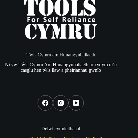
Tŵls Cymru am Hunangynhaliaeth
Ni yw Tŵls Cymru Am Hunangynhaliaeth ac rydym ni’n
casglu hen tŵls llaw a pheiriannau gwnïo
Social Icons
Delwi cymdeithasol