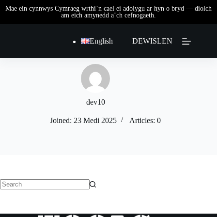
Skip
to
content
English
DEWISLEN
dev10
Joined: 23 Medi 2025
Articles: 0
No
results